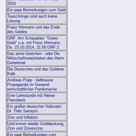
2015
Ein paar Bemerkungen zum Geld
Tauschringe sind auch keine
Lösung
Franz Hörmann und das Ende
des Geldes
ORF: Am Schauplatz "Gutes
Geld" u.a. mit Franz Hörmann,
Do. 23.10.2014, 21:50 ORF 2
Das arme Gretchen - oder Die
Wirtschaftsweisheiten des Herrn
Geheimrat
Die Deutschen und das Goldene
Kalb
Andreas Popp - tiefbraune
Propaganda im Gewand
wirtschaftlicher Panikmache
Eine Lehrstunde mit Heiner
Flassbeck
Ein großer deutscher Volkswirt:
Dr. Thilo Sarrazin
Zins und Inflation
Und immer wieder Golddeckung,
Zins und Zinseszins
Ein paar Bemerkungen zum