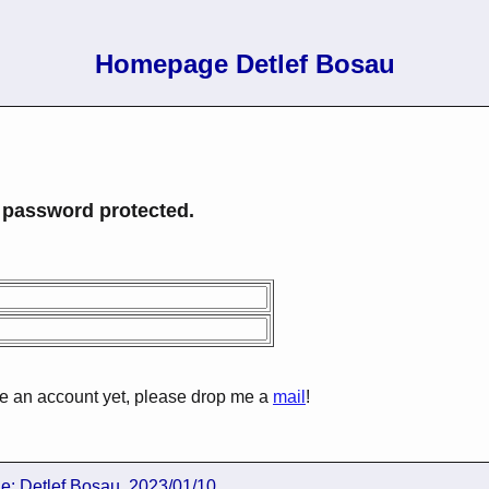
Homepage Detlef Bosau
 password protected.
ave an account yet, please drop me a
mail
!
ge:
Detlef Bosau
, 2023/01/10