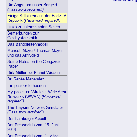
Die Angst um unser Bargeld
(Password required!)
Einige Stilblüten aus der Hartz IV
Republik
(Password required!)
Links zu interessanten Seiten
Bemerkungen zur
Geldsystemkritik
Das Bandbreitenmodell
Mensch Mayer! Thomas Mayer
und das Aktivgeld
Some Notes on the Congavoid
Paper
Dirk Müller bei Planet Wissen
Dr. Renée Menéndez
Ein paar Geldtheorien
My pages on Wireless Wide Area
Networks (WWAN)
(Password
required!)
The Tinysim Network Simulator
(Password required!)
Der Hamburger Appell
Der Presseclub vom 15. Juni
2014
Der Presseclub vom 1. März