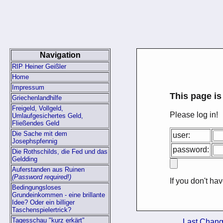
Navigation
RIP Heiner Geißler
Home
Impressum
This page is
Griechenlandhilfe
Freigeld, Vollgeld,
Please log in!
Umlaufgesichertes Geld,
Fließendes Geld
Die Sache mit dem
user:
Josephspfennig
password:
Die Rothschilds, die Fed und das
Geldding
Auferstanden aus Ruinen
(Password required!)
If you don't h
Bedingungsloses
Grundeinkommen - eine brillante
Idee? Oder ein billiger
Taschenspielertrick?
Tagesschau "kurz erkärt"
Last Chan